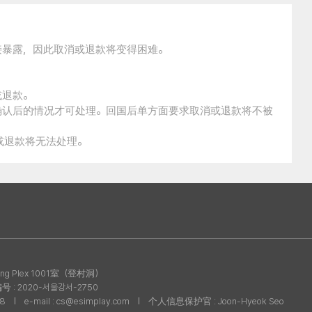
接暴露，因此取消或退款将变得困难。
。
或退款。
确认后的情况才可处理。回国后单方面要求取消或退款将不被
消或退款将无法处理。
g Plex 1001室（登村洞）
: 2020-서울강서-2750
08
e-mail : cs@esimplay.com
个人信息保护官 : Joon-Hyeok Seo