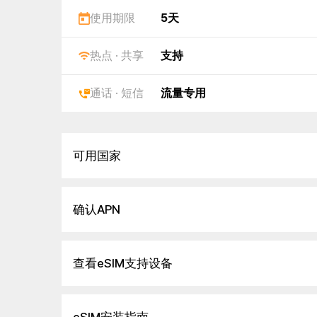
使用期限
5天
热点 · 共享
支持
通话 · 短信
流量专用
可用国家
确认APN
查看eSIM支持设备