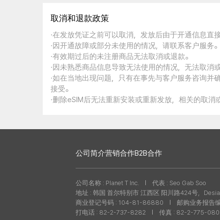
取消和退款政策
·在发放凭证之前可以取消，发放后由于开通信息直
·因开通故障或部分未使用的情况，请联系客户服务
·有效期过后的未注册商品无法取消或退款。
·因未熟悉商品信息导致无法使用的情况，无法取消
·如在当地出现问题，只有在事先与客户服务咨询并
接受。
·删除eSIM后无法重新安装或重新发放，相关的取
公司简介
营销合作
B2B合作
公司名称 : Planet T Inc.
代表 : Seo Gab Soo
地址 : 韩国 首尔特别市 江西区 阳川路424号，Desian
商业登记号码 : 104-81-86880
邮购业务报告编号 
打电话 : 82-2-737-8282
传真 : 82-2-775-08