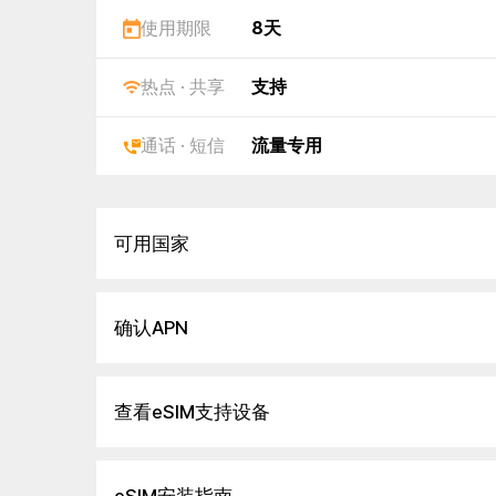
使用期限
8天
热点 · 共享
支持
通话 · 短信
流量专用
可用国家
确认APN
查看eSIM支持设备