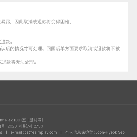
接暴露，因此取消或退款将变得困难。
。
或退款。
确认后的情况才可处理。回国后单方面要求取消或退款将不被
消或退款将无法处理。
g Plex 1001室（登村洞）
: 2020-서울강서-2750
08
e-mail : cs@esimplay.com
个人信息保护官 : Joon-Hyeok Seo