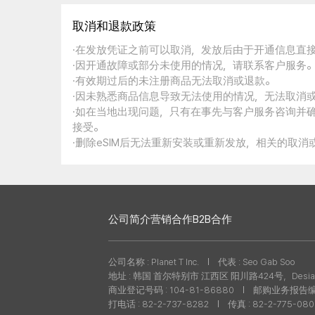
取消和退款政策
·在发放凭证之前可以取消，发放后由于开通信息直
·因开通故障或部分未使用的情况，请联系客户服务
·有效期过后的未注册商品无法取消或退款。
·因未熟悉商品信息导致无法使用的情况，无法取消
·如在当地出现问题，只有在事先与客户服务咨询并
接受。
·删除eSIM后无法重新安装或重新发放，相关的取
公司简介
营销合作
B2B合作
公司名称 : Planet T Inc.
代表 : Seo Gab Soo
地址 : 韩国 首尔特别市 江西区 阳川路424号，Desian
商业登记号码 : 104-81-86880
邮购业务报告编号 
打电话 : 82-2-737-8282
传真 : 82-2-775-08