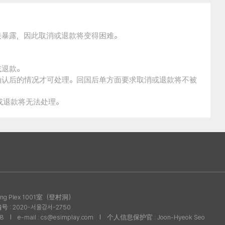
接暴露，因此取消或退款将变得困难。
。
或退款。
确认后的情况才可处理。回国后单方面要求取消或退款将不被
消或退款将无法处理。
g Plex 1001室（登村洞）
: 2020-서울강서-2750
08
e-mail : cs@esimplay.com
个人信息保护官 : Joon-Hyeok Seo