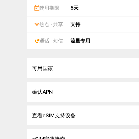
使用期限
5天
热点 · 共享
支持
通话 · 短信
流量专用
可用国家
确认APN
查看eSIM支持设备