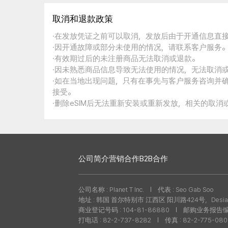
取消和退款政策
·在发放凭证之前可以取消，发放后由于开通信息直
·因开通故障或部分未使用的情况，请联系客户服务
·有效期过后的未注册商品无法取消或退款。
·因未熟悉商品信息导致无法使用的情况，无法取消
·如在当地出现问题，只有在事先与客户服务咨询并
接受。
·删除eSIM后无法重新安装或重新发放，相关的取
公司简介
营销合作
B2B合作
公司名称 : Planet T Inc.
代表 : Seo Gab Soo
地址 : 韩国 首尔特别市 江西区 阳川路424号，Desian
商业登记号码 : 104-81-86880
邮购业务报告编号 
打电话 : 82-2-737-8282
传真 : 82-2-775-08