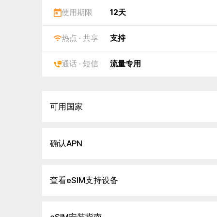
使用期限
12天
热点 · 共享
支持
通话 · 短信
流量专用
可用国家
确认APN
查看eSIM支持设备