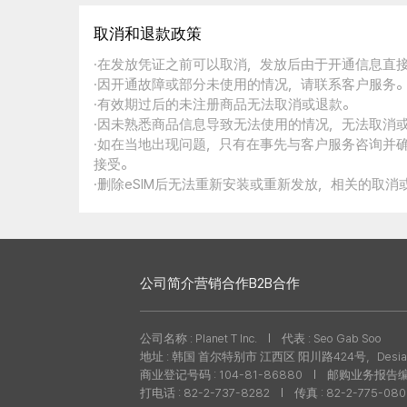
取消和退款政策
·在发放凭证之前可以取消，发放后由于开通信息直
·因开通故障或部分未使用的情况，请联系客户服务
·有效期过后的未注册商品无法取消或退款。
·因未熟悉商品信息导致无法使用的情况，无法取消
·如在当地出现问题，只有在事先与客户服务咨询并
接受。
·删除eSIM后无法重新安装或重新发放，相关的取
公司简介
营销合作
B2B合作
公司名称 : Planet T Inc.
代表 : Seo Gab Soo
地址 : 韩国 首尔特别市 江西区 阳川路424号，Desian
商业登记号码 : 104-81-86880
邮购业务报告编号 
打电话 : 82-2-737-8282
传真 : 82-2-775-08