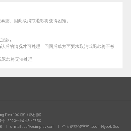
接暴露，因此取消或退款将变得困难。
。
或退款。
确认后的情况才可处理。回国后单方面要求取消或退款将不被
消或退款将无法处理。
g Plex 1001室（登村洞）
: 2020-서울강서-2750
08
e-mail : cs@esimplay.com
个人信息保护官 : Joon-Hyeok Seo