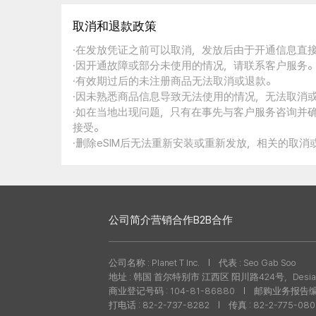
取消和退款政策
·在发放凭证之前可以取消，发放后由于开通信息直
·因开通故障或部分未使用的情况，请联系客户服务
·有效期过后的未注册商品无法取消或退款。
·因未熟悉商品信息导致无法使用的情况，无法取消
·如在当地出现问题，只有在事先与客户服务咨询并
接受。
·删除eSIM后无法重新安装或重新发放，相关的取
公司简介
营销合作
B2B合作
公司名称 : Planet T Inc.
代表 : Seo Gab Soo
地址 : 韩国 首尔特别市 江西区 阳川路424号，Desian
商业登记号码 : 104-81-86880
邮购业务报告编号 
打电话 : 82-2-737-8282
传真 : 82-2-775-08