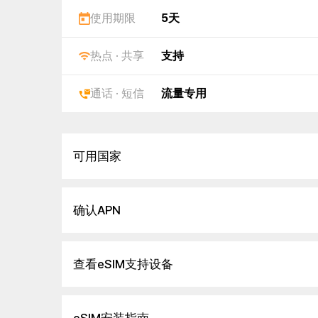
使用期限
5天
热点 · 共享
支持
通话 · 短信
流量专用
可用国家
确认APN
查看eSIM支持设备