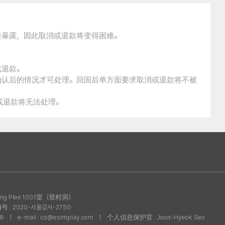
接暴露，因此取消或退款将变得困难。
。
或退款。
确认后的情况才可处理。回国后单方面要求取消或退款将不被
消或退款将无法处理。
g Plex 1001室（登村洞）
: 2020-서울강서-2750
08
e-mail : cs@esimplay.com
个人信息保护官 : Joon-Hyeok Seo