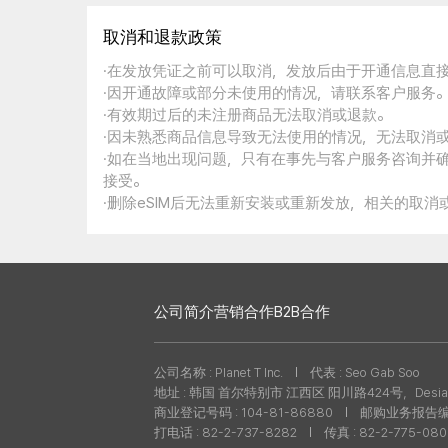
取消和退款政策
·在发放凭证之前可以取消，发放后由于开通信息直
·因开通故障或部分未使用的情况，请联系客户服务
·有效期过后的未注册商品无法取消或退款。
·因未熟悉商品信息导致无法使用的情况，无法取消
·如在当地出现问题，只有在事先与客户服务咨询并
接受。
·删除eSIM后无法重新安装或重新发放，相关的取
公司简介
营销合作
B2B合作
公司名称 : Planet T Inc.
代表 : Seo Gab Soo
地址 : 韩国 首尔特别市 江西区 阳川路424号，Desian
商业登记号码 : 104-81-86880
邮购业务报告编号 
打电话 : 82-2-737-8282
传真 : 82-2-775-08