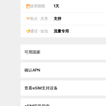
使用期限
1天
热点 · 共享
支持
通话 · 短信
流量专用
可用国家
确认APN
查看eSIM支持设备