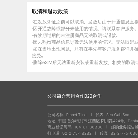
取消和退款政策
·在发放凭证之前可以取消，发放后由于开通信息直
·因开通故障或部分未使用的情况，请联系客户服务
·有效期过后的未注册商品无法取消或退款。
·因未熟悉商品信息导致无法使用的情况，无法取消
·如在当地出现问题，只有在事先与客户服务咨询并
接受。
·删除eSIM后无法重新安装或重新发放，相关的取
公司简介
营销合作
B2B合作
公司名称 : Planet T Inc.
代表 : Seo Gab Soo
地址 : 韩国 首尔特别市 江西区 阳川路424号，Desian
商业登记号码 : 104-81-86880
邮购业务报告编号 
打电话 : 82-2-737-8282
传真 : 82-2-775-08