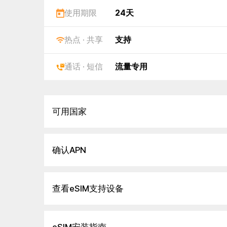
使用期限
24天
热点 · 共享
支持
通话 · 短信
流量专用
可用国家
确认APN
查看eSIM支持设备