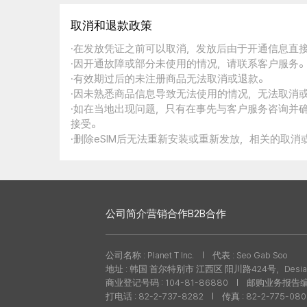
取消和退款政策
·在发放凭证之前可以取消，发放后由于开通信息直
·因开通故障或部分未使用的情况，请联系客户服务
·有效期过后的未注册商品无法取消或退款。
·因未熟悉商品信息导致无法使用的情况，无法取消
·如在当地出现问题，只有在事先与客户服务咨询并
接受。
·删除eSIM后无法重新安装或重新发放，相关的取
公司简介
营销合作
B2B合作
公司名称 : Planet T Inc.
代表 : Seo Gab Soo
地址 : 韩国 首尔特别市 江西区 阳川路424号，Desian
商业登记号码 : 104-81-86880
邮购业务报告编号 
打电话 : 82-2-737-8282
传真 : 82-2-775-08