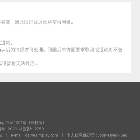
接暴露，因此取消或退款将变得困难。
。
或退款。
确认后的情况才可处理。回国后单方面要求取消或退款将不被
消或退款将无法处理。
g Plex 1001室（登村洞）
: 2020-서울강서-2750
08
e-mail : cs@esimplay.com
个人信息保护官 : Joon-Hyeok Seo