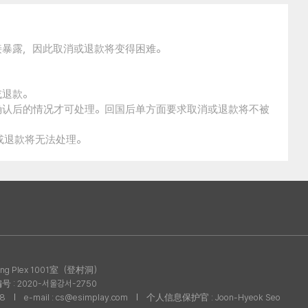
接暴露，因此取消或退款将变得困难。
。
或退款。
确认后的情况才可处理。回国后单方面要求取消或退款将不被
消或退款将无法处理。
g Plex 1001室（登村洞）
: 2020-서울강서-2750
08
e-mail : cs@esimplay.com
个人信息保护官 : Joon-Hyeok Seo