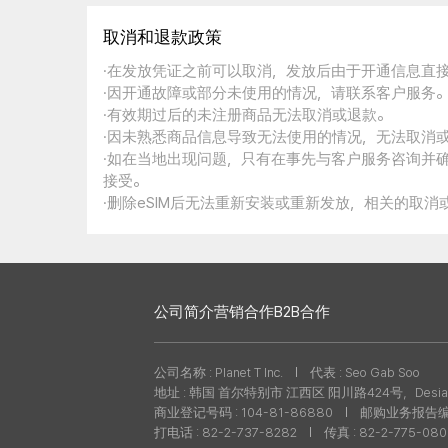
取消和退款政策
·在发放凭证之前可以取消，发放后由于开通信息直
·因开通故障或部分未使用的情况，请联系客户服务
·有效期过后的未注册商品无法取消或退款。
·因未熟悉商品信息导致无法使用的情况，无法取消
·如在当地出现问题，只有在事先与客户服务咨询并
接受。
·删除eSIM后无法重新安装或重新发放，相关的取
公司简介
营销合作
B2B合作
公司名称 : Planet T Inc.
代表 : Seo Gab Soo
地址 : 韩国 首尔特别市 江西区 阳川路424号，Desian
商业登记号码 : 104-81-86880
邮购业务报告编号 
打电话 : 82-2-737-8282
传真 : 82-2-775-08