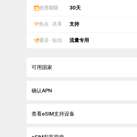
使用期限
30天
热点 · 共享
支持
通话 · 短信
流量专用
可用国家
确认APN
查看eSIM支持设备