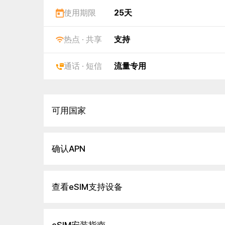
使用期限
25天
热点 · 共享
支持
通话 · 短信
流量专用
可用国家
确认APN
查看eSIM支持设备