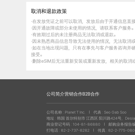
取消和退款政策
·在发放凭证之前可以取消，发放后由于开通信息直
·因开通故障或部分未使用的情况，请联系客户服务
·有效期过后的未注册商品无法取消或退款。
·因未熟悉商品信息导致无法使用的情况，无法取消
·如在当地出现问题，只有在事先与客户服务咨询并
接受。
·删除eSIM后无法重新安装或重新发放，相关的取
公司简介
营销合作
B2B合作
公司名称 : Planet T Inc.
代表 : Seo Gab Soo
地址 : 韩国 首尔特别市 江西区 阳川路424号，Desian
商业登记号码 : 104-81-86880
邮购业务报告编号 
打电话 : 82-2-737-8282
传真 : 82-2-775-08