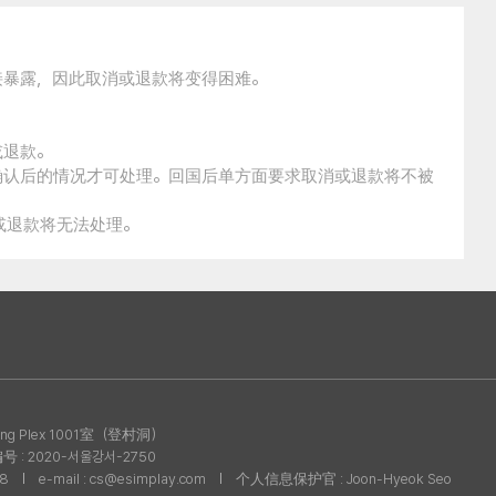
接暴露，因此取消或退款将变得困难。
。
或退款。
确认后的情况才可处理。回国后单方面要求取消或退款将不被
消或退款将无法处理。
g Plex 1001室（登村洞）
: 2020-서울강서-2750
08
e-mail : cs@esimplay.com
个人信息保护官 : Joon-Hyeok Seo