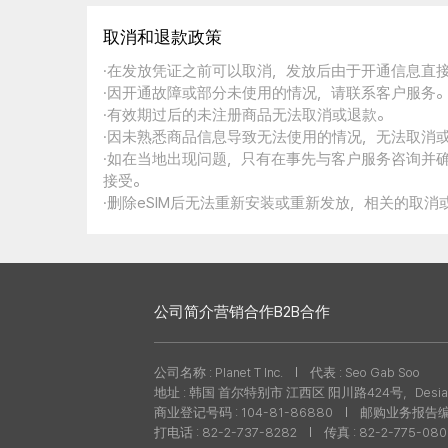
取消和退款政策
·在发放凭证之前可以取消，发放后由于开通信息直
·因开通故障或部分未使用的情况，请联系客户服务
·有效期过后的未注册商品无法取消或退款。
·因未熟悉商品信息导致无法使用的情况，无法取消
·如在当地出现问题，只有在事先与客户服务咨询并
接受。
·删除eSIM后无法重新安装或重新发放，相关的取
公司简介
营销合作
B2B合作
公司名称 : Planet T Inc.
代表 : Seo Gab Soo
地址 : 韩国 首尔特别市 江西区 阳川路424号，Desian
商业登记号码 : 104-81-86880
邮购业务报告编号 
打电话 : 82-2-737-8282
传真 : 82-2-775-08