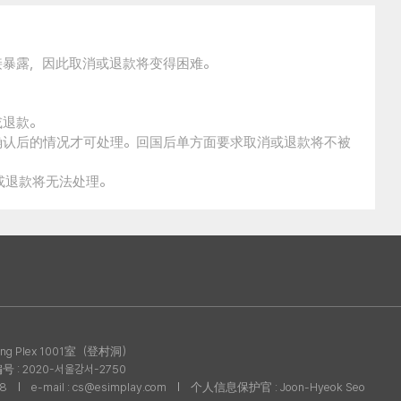
接暴露，因此取消或退款将变得困难。
。
或退款。
确认后的情况才可处理。回国后单方面要求取消或退款将不被
消或退款将无法处理。
g Plex 1001室（登村洞）
: 2020-서울강서-2750
08
e-mail : cs@esimplay.com
个人信息保护官 : Joon-Hyeok Seo