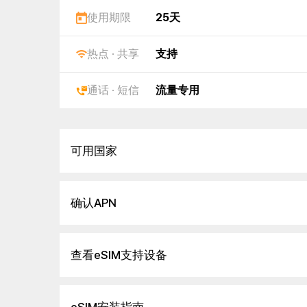
使用期限
25天
热点 · 共享
支持
通话 · 短信
流量专用
可用国家
确认APN
查看eSIM支持设备